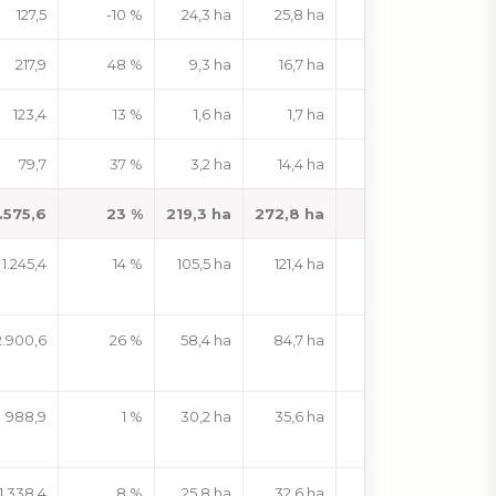
127,5
-10 %
24,3 ha
25,8 ha
6 %
217,9
48 %
9,3 ha
16,7 ha
79 %
123,4
13 %
1,6 ha
1,7 ha
7 %
79,7
37 %
3,2 ha
14,4 ha
357 %
.575,6
23 %
219,3 ha
272,8 ha
24 %
1.245,4
14 %
105,5 ha
121,4 ha
15 %
2.900,6
26 %
58,4 ha
84,7 ha
45 %
988,9
1 %
30,2 ha
35,6 ha
18 %
1.338,4
8 %
25,8 ha
32,6 ha
26 %