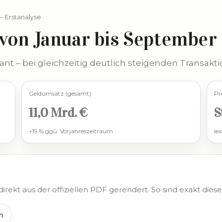
– Erstanalyse
von Januar bis September
nt – bei gleichzeitig deutlich steigenden Transak
Geldumsatz (gesamt)
Pr
11,0 Mrd. €
S
+19 % ggü. Vorjahreszeitraum
le
rekt aus der offiziellen PDF gerendert. So sind exakt diese
n