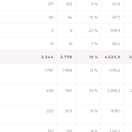
371
352
-5 %
141,9
58
64
10 %
147,7
5
6
20 %
108,9
15
16
7 %
58,0
2.344
2.778
19 %
4.520,9
5
1.767
1.988
13 %
1.091,2
436
590
35 %
2.296,3
232
303
31 %
978,1
195
210
8 %
1.241,2