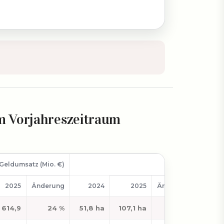
um Vorjahreszeitraum
Geldumsatz (Mio. €)
Fläche
Änderu
2025
Änderung
2024
2025
Änderung
614,9
24 %
51,8 ha
107,1 ha
107 %