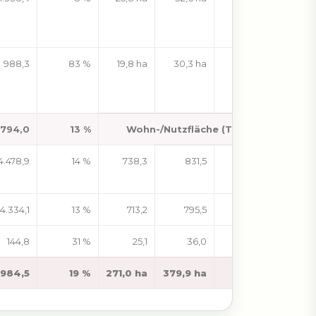
988,3
83 %
19,8 ha
30,3 ha
53 %
.794,0
13 %
Wohn-/Nutzfläche (Tsd. m²)
4.478,9
14 %
738,3
831,5
13 %
4.334,1
13 %
713,2
795,5
12 %
144,8
31 %
25,1
36,0
44 %
.984,5
19 %
271,0 ha
379,9 ha
40 %