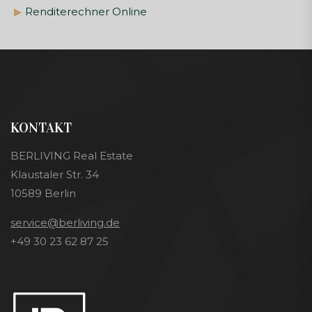
▶
Renditerechner Online
KONTAKT
BERLIVING Real Estate
Klaustaler Str. 34
10589 Berlin
service@berliving.de
+49 30 23 62 87 25