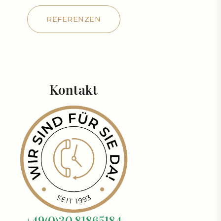
REFERENZEN
REFERENZEN
Kontakt
+49(0)30 81865184