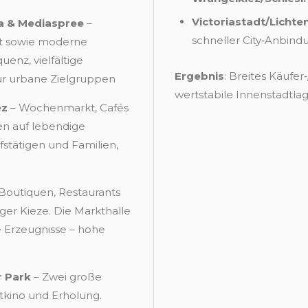
Victoriastadt/Licht
a & Mediaspree
–
schneller City‑Anbind
rt sowie moderne
enz, vielfältige
Ergebnis
: Breites Käufe
für urbane Zielgruppen
wertstabile Innenstadtla
ez
– Wochenmarkt, Cafés
fen auf lebendige
stätigen und Familien,
Boutiquen, Restaurants
er Kieze. Die Markthalle
e Erzeugnisse – hohe
r Park
– Zwei große
ftkino und Erholung.