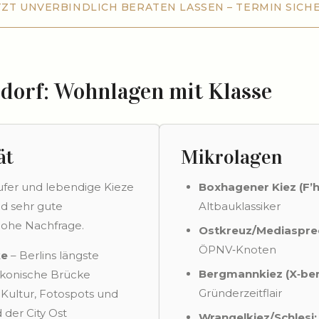
TZT UNVERBINDLICH BERATEN LASSEN – TERMIN SICH
T UNVERBINDLICH BERATEN LASSEN – TERMIN SICHERN
dorf: Wohnlagen mit Klasse
ät
Mikrolagen
fer und lebendige Kieze
Boxhagener Kiez (F’h
nd sehr gute
Altbauklassiker
 hohe Nachfrage.
Ostkreuz/Mediaspre
ÖPNV‑Knoten
ke
– Berlins längste
Bergmannkiez (X‑ber
ikonische Brücke
Gründerzeitflair
 Kultur, Fotospots und
 der City Ost
Wrangelkiez/Schlesi: