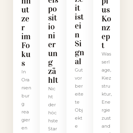
eis
nn
pl
it
po
ut
us
ist
sit
ze
Ko
ei
io
r
nz
n
ni
im
ep
Si
er
Fo
t
gn
un
ku
Was
al
g
s
serl
zä
Gut
age,
In
hlt
vor
Kiez
Ora
ber
stru
nien
Nic
eite
ktur,
bur
ht
te
Ene
g
der
Obj
rgie
rea
höc
ekt
zust
gier
hste
e
and
en
Star