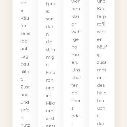
wer
und
viel
tpre
den
Käu
e
is,
klar
ferp
Käu
son
er
rofil
fer
der
wah
wirk
sens
n
rge
en
ibel
die
no
häuf
auf
stim
mm
ig
Lag
mig
en.
zusa
equ
e
Uns
mm
alitä
Eino
chär
en –
t,
rdn
fen
des
Zust
ung
bei
halb
and
im
Prei
bra
und
Mikr
s
uch
sofo
om
ode
t
rt
arkt
r
der
nutz
ents