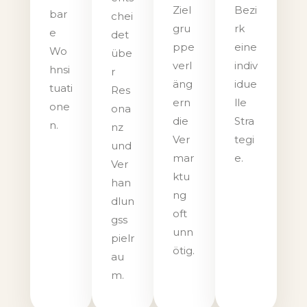
Ziel
Bezi
bar
chei
gru
rk
e
det
ppe
eine
Wo
übe
verl
indiv
hnsi
r
äng
idue
tuati
Res
ern
lle
one
ona
die
Stra
n.
nz
Ver
tegi
und
mar
e.
Ver
ktu
han
ng
dlun
oft
gss
unn
pielr
ötig.
au
m.