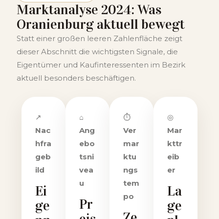
Marktanalyse 2024: Was
Oranienburg aktuell bewegt
Statt einer großen leeren Zahlenfläche zeigt
dieser Abschnitt die wichtigsten Signale, die
Eigentümer und Kaufinteressenten im Bezirk
aktuell besonders beschäftigen.
↗
⌂
⏱
◎
Nac
Ang
Ver
Mar
hfra
ebo
mar
kttr
geb
tsni
ktu
eib
ild
vea
ngs
er
u
tem
Ei
La
po
Pr
ge
ge
Ze