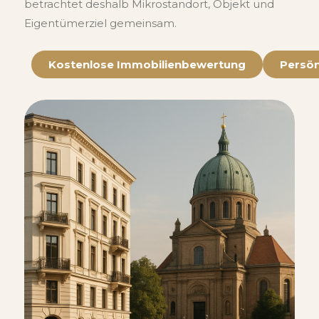
betrachtet deshalb Mikrostandort, Objekt und
Eigentümerziel gemeinsam.
Kostenlose Immobilienbewertung
Persön