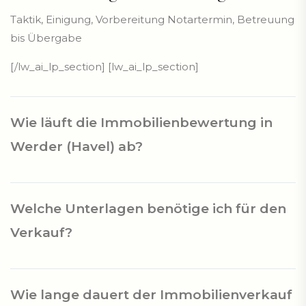
Taktik, Einigung, Vorbereitung Notartermin, Betreuung
bis Übergabe
[/lw_ai_lp_section] [lw_ai_lp_section]
Wie läuft die Immobilienbewertung in
Werder (Havel) ab?
Unsere Bewertung basiert auf aktuellen Marktdaten,
Welche Unterlagen benötige ich für den
Objekteigenschaften und der Lage. Sie erhalten eine
fundierte Einschätzung – schnell, kostenlos und
Verkauf?
unverbindlich.
Wichtige Unterlagen sind z.B. Grundbuchauszug,
Wie lange dauert der Immobilienverkauf
Energieausweis, Baupläne, Teilungserklärung,