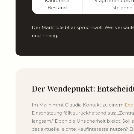
Kaufpreise
Stagnierend bis 
Bestand
steigend
Der Markt bleibt anspruchsvoll: Wer verkaufe
und Timing.
Der Wendepunkt: Entscheid
Im Mai nimmt Claudia Kontakt zu einem
Exp
Einschätzung fällt zurückhaltend aus: „Zentr
langsam.“ Doch die Unsicherheit bleibt. Soll 
das aktuelle leichte Kaufinteresse nutzen? Ei