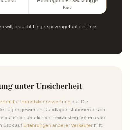
moderat
Heterogene Entwicklung je
Kiez
n will, braucht Fingerspitzengefühl bei Preis
ung unter Unsicherheit
erten für Immobilienbewertung
auf. Die
ale Lagen gewinnen, Randlagen stabilisieren sich
sie auf einen deutlichen Preisanstieg hoffen oder
n Blick auf
Erfahrungen anderer Verkäufer
hilft: