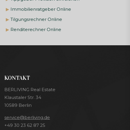
▶
Immobilienratgeber Online
▶
Tilgungsrechner Online
▶
Renditerechner Online
KONTAKT
BERLIVING Real Estate
Klaustaler Str. 34
10589 Berlin
service@berliving.de
+49 30 23 62 87 25