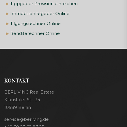
▶
Tippgeber Provision einreichen
▶
Immobilienratgeber Online
▶
Tilgungsrechner Online
▶
Renditerechner Online
KONTAKT
BERLIVING Real Estate
Klaustaler Str. 34
10589 Berlin
service@berliving.de
+49 30 23 62 87 25