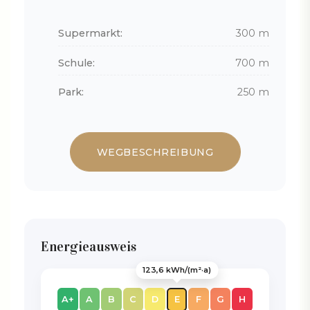
Supermarkt:
300 m
Schule:
700 m
Park:
250 m
WEGBESCHREIBUNG
Energieausweis
123,6 kWh/(m²·a)
A+
A
B
C
D
E
F
G
H