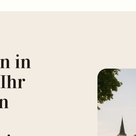
n in
 Ihr
en