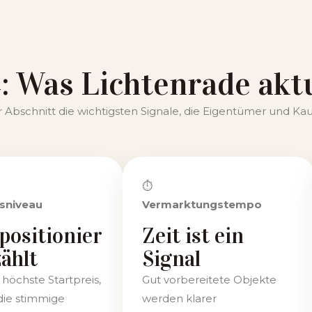
: Was Lichtenrade akt
r Abschnitt die wichtigsten Signale, die Eigentümer und Ka
⏱
sniveau
Vermarktungstempo
positionier
Zeit ist ein
ählt
Signal
 höchste Startpreis,
Gut vorbereitete Objekte
die stimmige
werden klarer