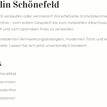
lin Schönefeld
ch verkaufen oder vermieten? Als erfahrene Immobilienmakl
ntnis – vom ersten Gespräch bis zum notariellen Abschluss.
ll und zum optimalen Preis zu verkaufen.
eiderten Vermarktungsstrategien, modernen Tools und ein
te. Lassen Sie sich jetzt unverbindlich beraten!
k
chönefeld
ner:innen
ostenfrei
nvestoren