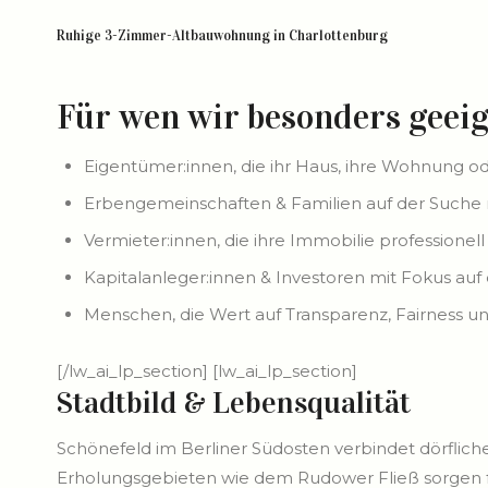
Ruhige 3-Zimmer-Altbauwohnung in Charlottenburg
Für wen wir besonders geeig
Eigentümer:innen, die ihr Haus, ihre Wohnung o
Erbengemeinschaften & Familien auf der Suche n
Vermieter:innen, die ihre Immobilie profession
Kapitalanleger:innen & Investoren mit Fokus a
Menschen, die Wert auf Transparenz, Fairness u
[/lw_ai_lp_section] [lw_ai_lp_section]
Stadtbild & Lebensqualität
Schönefeld im Berliner Südosten verbindet dörflic
Erholungsgebieten wie dem Rudower Fließ sorgen f