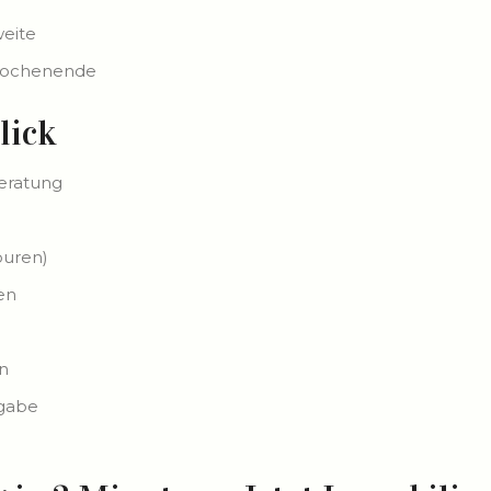
eite
 Wochenende
lick
eratung
ouren)
en
n
rgabe