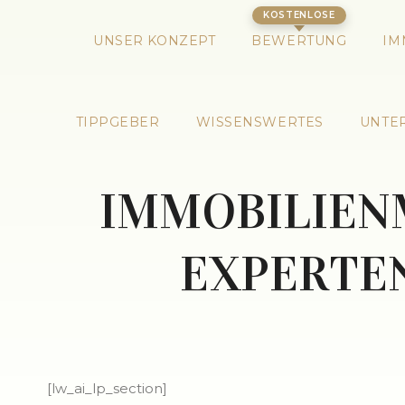
UNSER KONZEPT
BEWERTUNG
IM
TIPPGEBER
WISSENSWERTES
UNTE
IMMOBILIEN
EXPERTE
[lw_ai_lp_section]