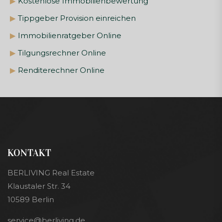
▶
Kostenlose Immobilienbewertung
▶
Tippgeber Provision einreichen
▶
Immobilienratgeber Online
▶
Tilgungsrechner Online
▶
Renditerechner Online
KONTAKT
BERLIVING Real Estate
Klaustaler Str. 34
10589 Berlin
service@berliving.de