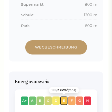
Supermarkt:
800 m
Schule:
1200 m
Park:
600 m
WEGBESCHREIBUNG
Energieausweis
108,2 kWh/(m²·a)
A+
A
B
C
D
E
F
G
H